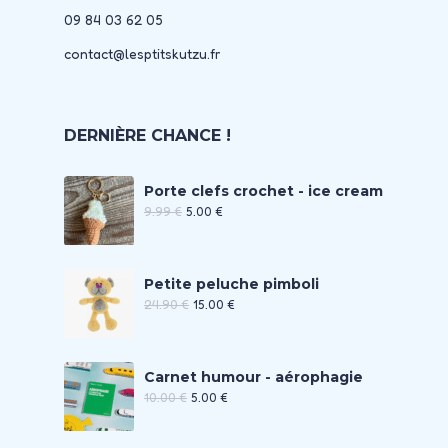
09 84 03 62 05
contact@lesptitskutzu.fr
DERNIÈRE CHANCE !
Porte clefs crochet - ice cream
9.99
€
5.00
€
Petite peluche pimboli
24.90
€
15.00
€
Carnet humour - aérophagie
10.00
€
5.00
€