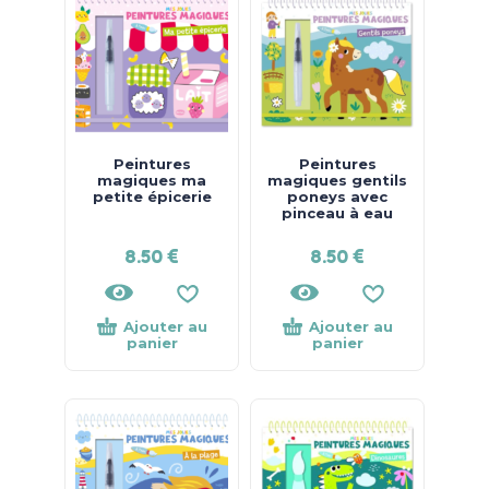
Peintures
Peintures
magiques ma
magiques gentils
petite épicerie
poneys avec
pinceau à eau
8.50
€
8.50
€
Ajouter au
Ajouter au
panier
panier