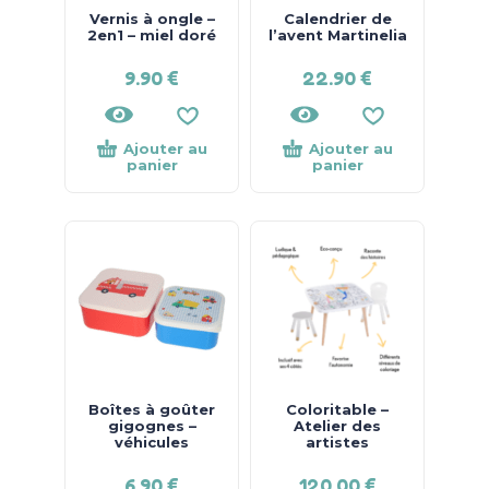
Vernis à ongle –
Calendrier de
2en1 – miel doré
l’avent Martinelia
9.90
€
22.90
€
Ajouter au
Ajouter au
panier
panier
Boîtes à goûter
Coloritable –
gigognes –
Atelier des
véhicules
artistes
6.90
€
120.00
€