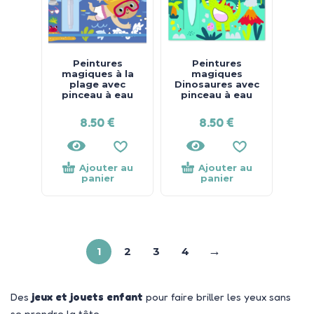
Peintures
Peintures
magiques à la
magiques
plage avec
Dinosaures avec
pinceau à eau
pinceau à eau
8.50
€
8.50
€
Ajouter au
Ajouter au
panier
panier
→
1
2
3
4
Des
jeux et jouets enfant
pour faire briller les yeux sans
se prendre la tête.