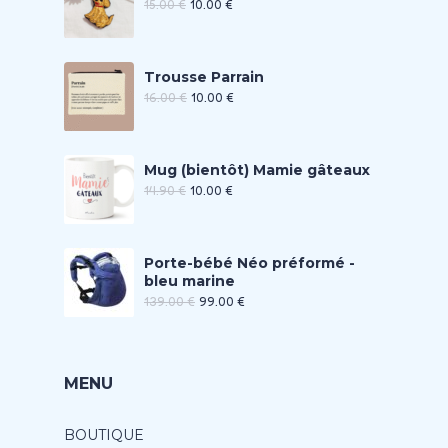
15.00
€
10.00
€
Trousse Parrain
16.00
€
10.00
€
Mug (bientôt) Mamie gâteaux
14.90
€
10.00
€
Porte-bébé Néo préformé -
bleu marine
139.00
€
99.00
€
MENU
BOUTIQUE