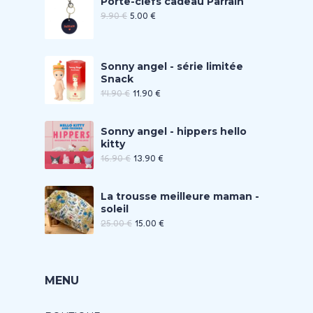
Porte-clefs cadeau Parrain
9.90
€
5.00
€
Sonny angel - série limitée
Snack
14.90
€
11.90
€
Sonny angel - hippers hello
kitty
16.90
€
13.90
€
La trousse meilleure maman -
soleil
25.00
€
15.00
€
MENU