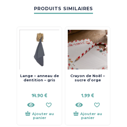
PRODUITS SIMILAIRES
Lange – anneau de
Crayon de Noël –
Port
dentition – gris
sucre d’orge
14.90
€
1.99
€
10
Ajouter au
Ajouter au
panier
panier