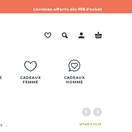
Livraison offerte dès 49€ d'achat
E
CADEAUX
CADEAUX
FEMME
HOMME
1 EN STOCK
ME