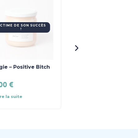
ICTIME DE SON SUCCÈS
!
ie – Positive Bitch
Casquette adulte
velours – baroudeur
.00
€
25.90
€
Ajouter au
ire la suite
panier