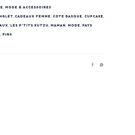
ME
,
MODE & ACCESSOIRES
NGLET
,
CADEAUX FEMME
,
COTE BASQUE
,
CUPCAKE
,
EAUX
,
LES P'TITS KUTZU
,
MAMAN
,
MODE
,
PAYS
T
,
PINS