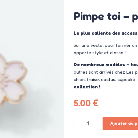
Pimpe toi – 
Le plus caliente des accesso
Sur une veste, pour fermer un g
apporte style et classe !
De nombreux modèles – tou
autres sont arrivés chez Les p’t
chien, fraise, cactus, cupcake
collection !
5.00
€
Ajouter au p