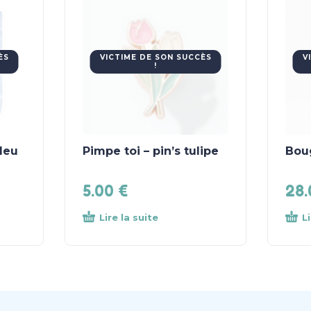
ÈS
VICTIME DE SON SUCCÈS
V
!
leu
Pimpe toi – pin’s tulipe
Boug
5.00
€
28
Lire la suite
L