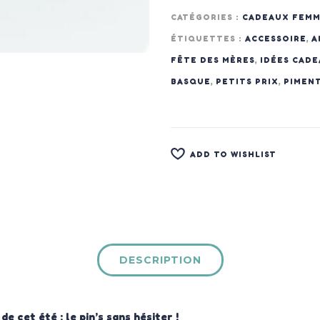
CATÉGORIES :
CADEAUX FEM
ÉTIQUETTES :
ACCESSOIRE
,
A
FÊTE DES MÈRES
,
IDÉES CAD
BASQUE
,
PETITS PRIX
,
PIMEN
ADD TO WISHLIST
DESCRIPTION
e cet été : le pin’s sans hésiter !