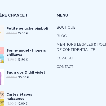
ÈRE CHANCE !
MENU
BOUTIQUE
Petite peluche pimboli
24.90
€
15.00
€
BLOG
MENTIONS LEGALES & POL
DE CONFIDENTIALITE
Sonny angel - hippers
chiikawa
CGV-CGU
16.90
€
13.90
€
CONTACT
Sac à dos Diddl violet
39.99
€
25.00
€
Cartes étapes
naissance
15.00
€
10.00
€