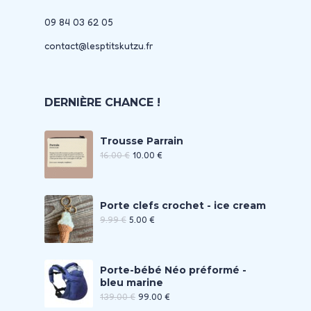
09 84 03 62 05
contact@lesptitskutzu.fr
DERNIÈRE CHANCE !
Trousse Parrain
16.00
€
10.00
€
Porte clefs crochet - ice cream
9.99
€
5.00
€
Porte-bébé Néo préformé -
bleu marine
139.00
€
99.00
€