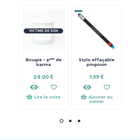
VICTIME DE SON
SUCCÈS !
Bougie – p*** de
Stylo effaçable
Sty
karma
pingouin
28.00
€
1.99
€
Lire la suite
Ajouter au
panier