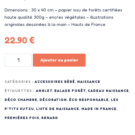
Dimensions : 30 x 40 cm – papier issu de forêts certifiées
haute qualité 300g – encres végétales – illustrations
originales dessinées à la main – Hauts de France
22.90
€
Ajouter au panier
CATÉGORIES :
ACCESSOIRES BÉBÉ
,
NAISSANCE
ÉTIQUETTES :
ANGLET
,
BALADE FORÊT
,
CADEAU NAISSANCE
,
DÉCO CHAMBRE
,
DÉCORATION
,
ÉCO RESPONSABLE
,
LES
P'TITS KUTZU
,
LISTE DE NAISSANCE
,
MADE IN FRANCE
,
PREMIÈRES FOIS
,
RENARD