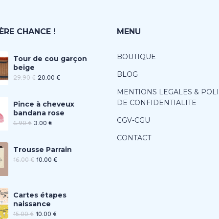
ÈRE CHANCE !
MENU
BOUTIQUE
Tour de cou garçon
beige
BLOG
29.90
€
20.00
€
MENTIONS LEGALES & POL
DE CONFIDENTIALITE
Pince à cheveux
bandana rose
CGV-CGU
6.90
€
3.00
€
CONTACT
Trousse Parrain
16.00
€
10.00
€
Cartes étapes
naissance
15.00
€
10.00
€