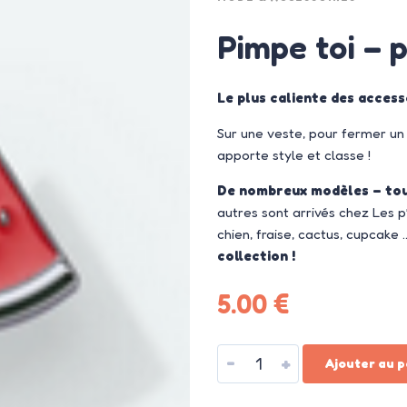
Pimpe toi – 
Le plus caliente des accesso
Sur une veste, pour fermer un g
apporte style et classe !
De nombreux modèles – tou
autres sont arrivés chez Les p’t
chien, fraise, cactus, cupcake
collection !
5.00
€
-
+
Ajouter au p