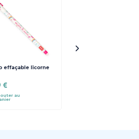
o effaçable licorne
Casquette adulte
velours – baroudeur
9
€
25.90
€
jouter au
Ajouter au
anier
panier