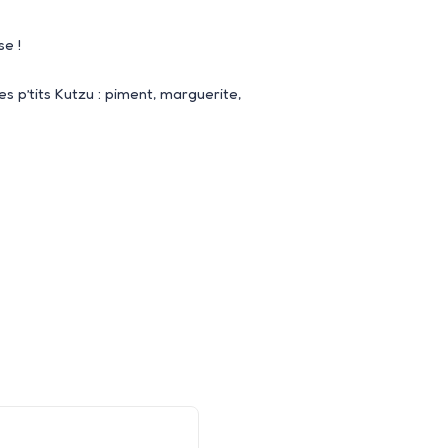
se !
s p’tits Kutzu : piment, marguerite,