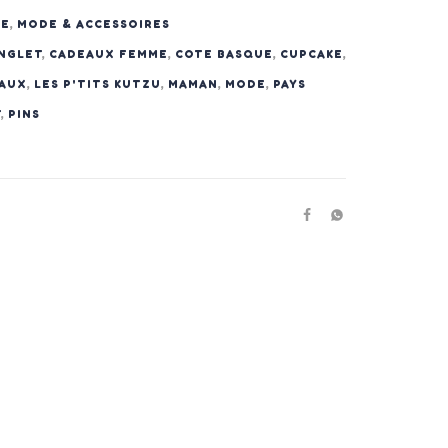
ME
,
MODE & ACCESSOIRES
NGLET
,
CADEAUX FEMME
,
COTE BASQUE
,
CUPCAKE
,
EAUX
,
LES P'TITS KUTZU
,
MAMAN
,
MODE
,
PAYS
T
,
PINS