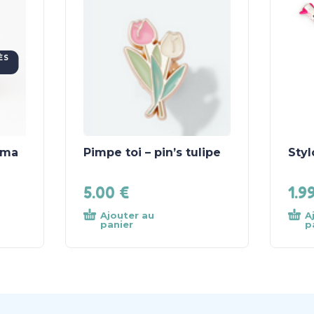
ÈS
rma
Pimpe toi – pin’s tulipe
Styl
5.00
€
1.9
Ajouter au
A
panier
p