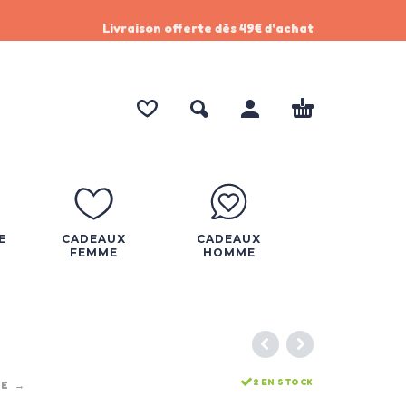
Livraison offerte dès 49€ d'achat
E
CADEAUX
CADEAUX
FEMME
HOMME
2 EN STOCK
ME