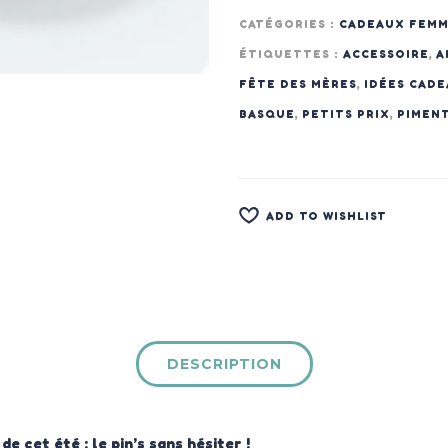
CATÉGORIES :
CADEAUX FEM
ÉTIQUETTES :
ACCESSOIRE
,
A
FÊTE DES MÈRES
,
IDÉES CAD
BASQUE
,
PETITS PRIX
,
PIMEN
ADD TO WISHLIST
DESCRIPTION
e cet été : le pin’s sans hésiter !