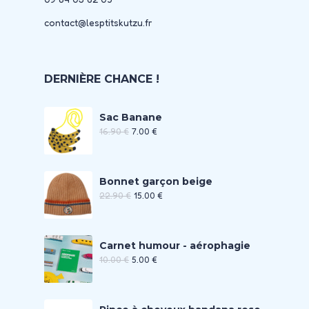
contact@lesptitskutzu.fr
DERNIÈRE CHANCE !
Sac Banane
16.90
€
7.00
€
Bonnet garçon beige
22.90
€
15.00
€
Carnet humour - aérophagie
10.00
€
5.00
€