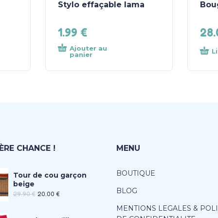
Stylo effaçable lama
Boug
1.99
€
28
Ajouter au
L
panier
ÈRE CHANCE !
MENU
BOUTIQUE
Tour de cou garçon
beige
BLOG
29.90
€
20.00
€
MENTIONS LEGALES & POL