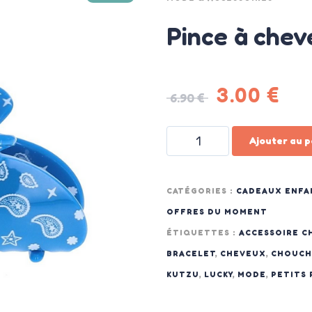
Pince à che
3.00
€
6.90
€
Ajouter au p
CATÉGORIES :
CADEAUX ENFA
OFFRES DU MOMENT
ÉTIQUETTES :
ACCESSOIRE C
BRACELET
,
CHEVEUX
,
CHOUC
KUTZU
,
LUCKY
,
MODE
,
PETITS 