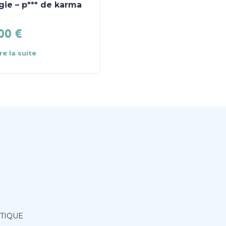
ie – p*** de karma
Stylo effaçable
pingouin
.00
€
1.99
€
Ajouter au
ire la suite
panier
ITIQUE