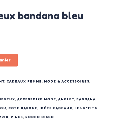
veux bandana bleu
anier
NT
,
CADEAUX FEMME
,
MODE & ACCESSOIRES
,
HEVEUX
,
ACCESSOIRE MODE
,
ANGLET
,
BANDANA
,
HOU
,
COTE BASQUE
,
IDÉES CADEAUX
,
LES P'TITS
PRIX
,
PINCE
,
RODEO DISCO