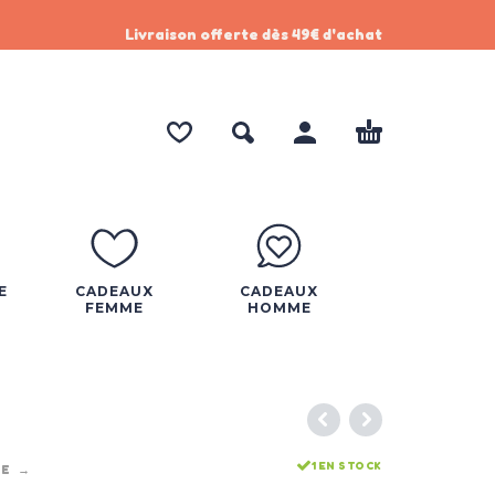
Livraison offerte dès 49€ d'achat
E
CADEAUX
CADEAUX
FEMME
HOMME
1 EN STOCK
ME