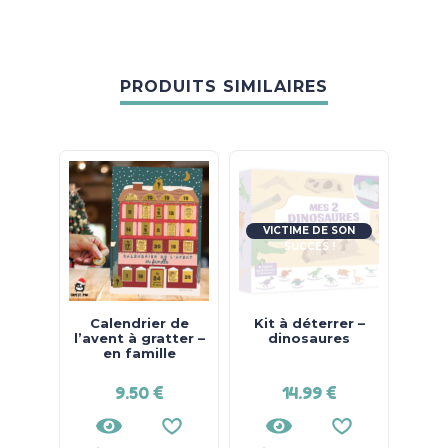
PRODUITS SIMILAIRES
VICTIME DE SON
SUCCÈS !
Calendrier de
Kit à déterrer –
Clu
l’avent à gratter –
dinosaures
poc
en famille
9.50
€
14.99
€
15.