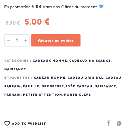
En promotion à
5 €
dans nos Offres du moment.
5.00
€
9.90
€
-
+
Ajouter au panier
CATÉGORIES :
CADEAUX HOMME
,
CADEAUX NAISSANCE
,
NAISSANCE
ÉTIQUETTES :
CADEAU HOMME
,
CADEAU ORIGINAL
,
CADEAU
PARRAIN
,
FAMILLE
,
GROSSESSE
,
IDÉE CADEAU
,
NAISSANCE
,
PARRAIN
,
PETITE ATTENTION
,
PORTE CLEFS
ADD TO WISHLIST