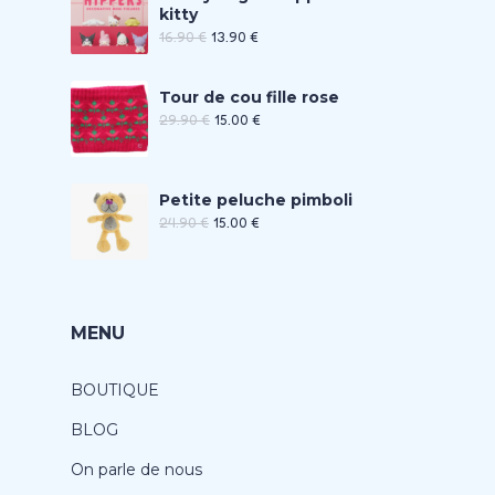
kitty
16.90
€
13.90
€
Tour de cou fille rose
29.90
€
15.00
€
Petite peluche pimboli
24.90
€
15.00
€
MENU
BOUTIQUE
BLOG
On parle de nous