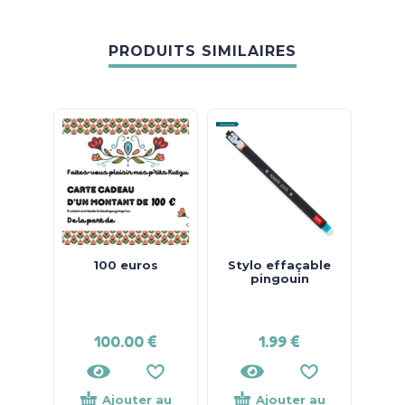
PRODUITS SIMILAIRES
100 euros
Stylo effaçable
S
pingouin
col
Basqu
100.00
€
1.99
€
Ajouter au
Ajouter au