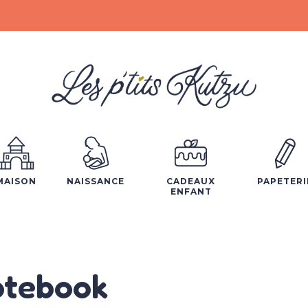
MAISON
NAISSANCE
CADEAUX
PAPETERI
ENFANT
tebook