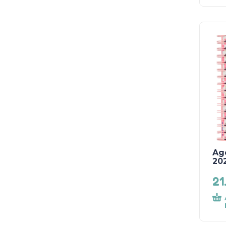
Ag
202
21