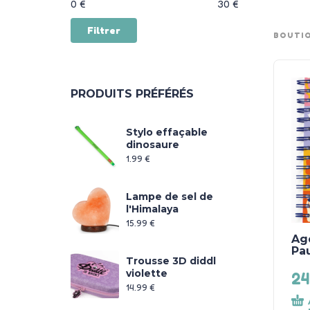
Prix :
—
0 €
30 €
Filtrer
BOUTI
PRODUITS PRÉFÉRÉS
Stylo effaçable
dinosaure
1.99
€
Lampe de sel de
l'Himalaya
15.99
€
Age
Pau
Trousse 3D diddl
violette
24
14.99
€