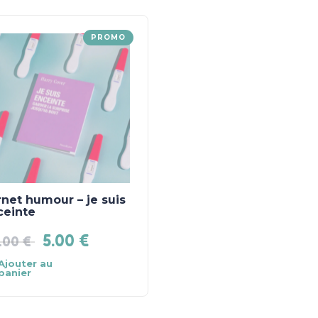
PROMO
net humour – je suis
ceinte
5.00
€
.00
€
Ajouter au
panier