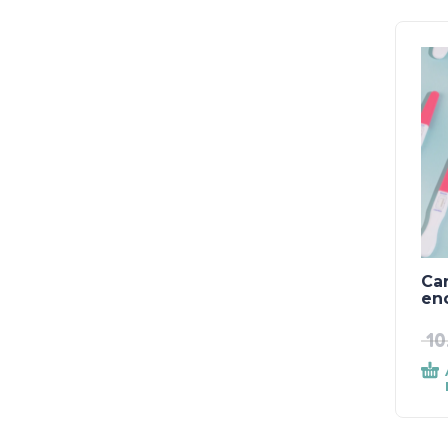
Car
en
10