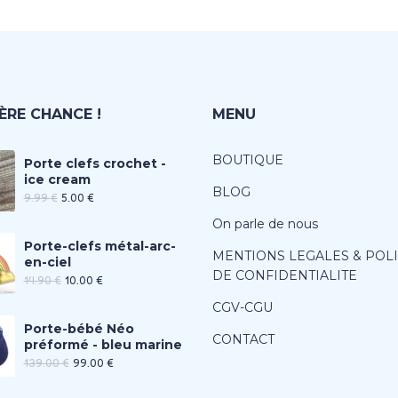
ÈRE CHANCE !
MENU
BOUTIQUE
Porte clefs crochet -
ice cream
BLOG
9.99
€
5.00
€
On parle de nous
Porte-clefs métal-arc-
MENTIONS LEGALES & POL
en-ciel
DE CONFIDENTIALITE
14.90
€
10.00
€
CGV-CGU
Porte-bébé Néo
CONTACT
préformé - bleu marine
139.00
€
99.00
€