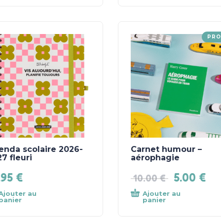
PR
enda scolaire 2026-
Carnet humour –
7 fleuri
aérophagie
.95
€
5.00
€
10.00
€
Ajouter au
Ajouter au
panier
panier