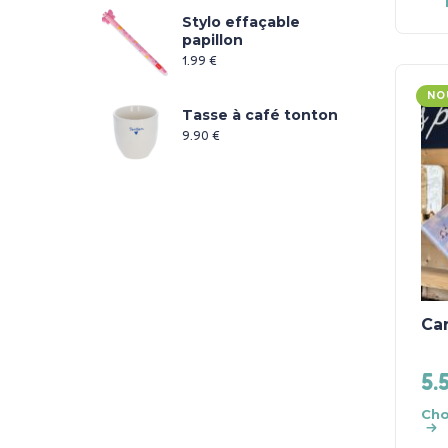
Stylo effaçable
papillon
1.99
€
NO
Tasse à café tonton
9.90
€
Ca
5.
Cho