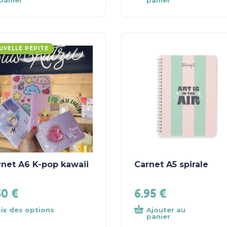
panier
panier
UVELLE PÉPITE
rnet A6 K-pop kawaii
Carnet A5 spirale
50
€
6.95
€
ix des options
Ajouter au
panier