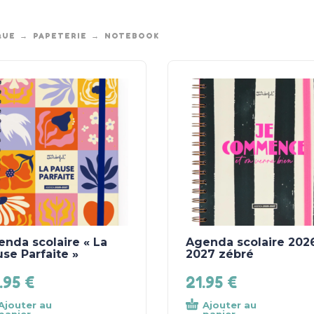
QUE
PAPETERIE
NOTEBOOK
nda scolaire « La
Agenda scolaire 202
se Parfaite »
2027 zébré
.95
€
21.95
€
Ajouter au
Ajouter au