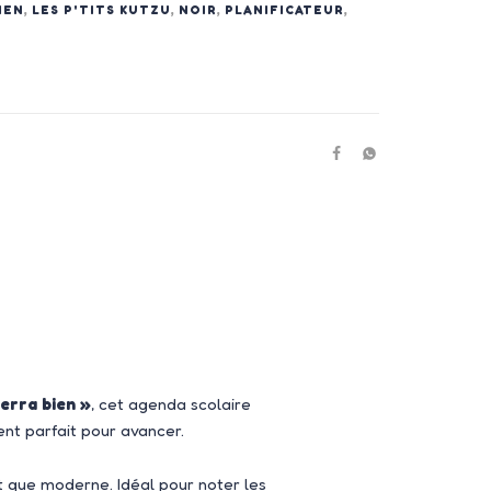
IEN
,
LES P'TITS KUTZU
,
NOIR
,
PLANIFICATEUR
,
erra bien »
, cet agenda scolaire
ent parfait pour avancer.
nt que moderne. Idéal pour noter les