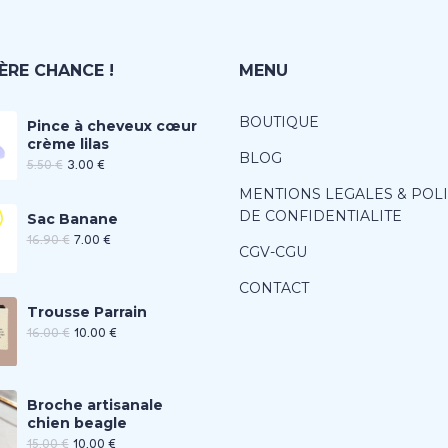
ÈRE CHANCE !
MENU
BOUTIQUE
Pince à cheveux cœur
crème lilas
BLOG
5.50
€
3.00
€
MENTIONS LEGALES & POL
DE CONFIDENTIALITE
Sac Banane
16.90
€
7.00
€
CGV-CGU
CONTACT
Trousse Parrain
16.00
€
10.00
€
Broche artisanale
chien beagle
15.00
€
10.00
€