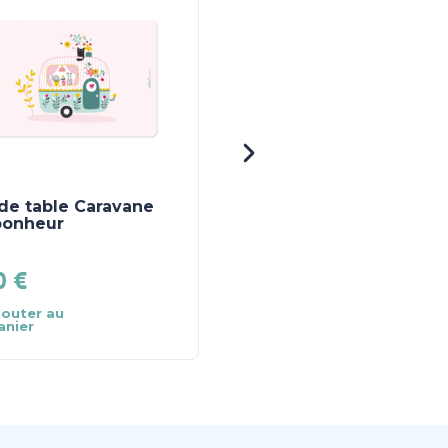
de table Caravane
50 euros
bonheur
90
€
50.00
€
jouter au
Ajouter au
anier
panier