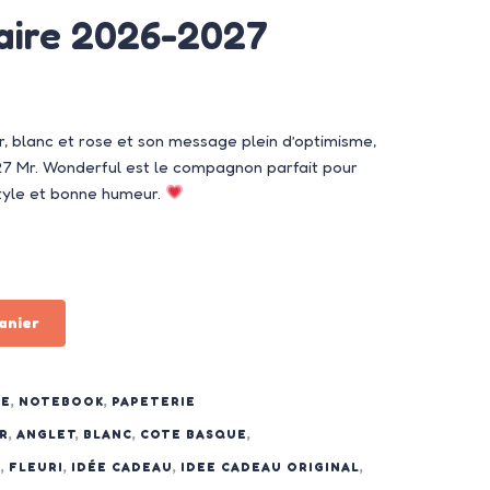
aire 2026-2027
r, blanc et rose et son message plein d’optimisme,
7 Mr. Wonderful est le compagnon parfait pour
tyle et bonne humeur.
anier
ME
,
NOTEBOOK
,
PAPETERIE
R
,
ANGLET
,
BLANC
,
COTE BASQUE
,
L
,
FLEURI
,
IDÉE CADEAU
,
IDEE CADEAU ORIGINAL
,