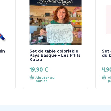
uin
Set de table coloriable
Set 
Pays Basque – Les P’tits
du 
Kutzu
19.90
€
4.
Ajouter au
A
panier
p