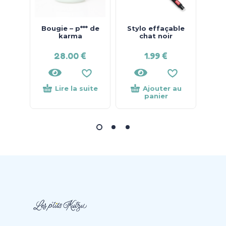
Bougie – p*** de
Stylo effaçable
S
karma
chat noir
28.00
€
1.99
€
Lire la suite
Ajouter au
panier