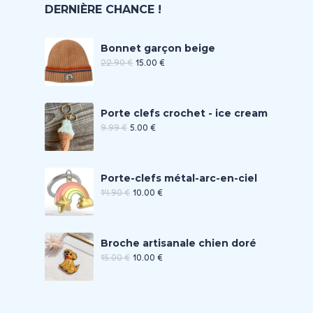
DERNIÈRE CHANCE !
Bonnet garçon beige
22.90
€
15.00
€
Porte clefs crochet - ice cream
9.99
€
5.00
€
Porte-clefs métal-arc-en-ciel
14.90
€
10.00
€
Broche artisanale chien doré
15.00
€
10.00
€