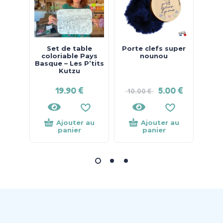
Set de table
Porte clefs super
Lang
coloriable Pays
nounou
den
Basque – Les P’tits
Kutzu
19.90
€
5.00
€
10.00
€
Ajouter au
Ajouter au
panier
panier