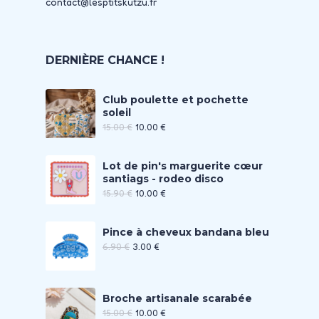
contact@lesptitskutzu.fr
DERNIÈRE CHANCE !
Club poulette et pochette
soleil
15.00
€
10.00
€
Lot de pin's marguerite cœur
santiags - rodeo disco
15.90
€
10.00
€
Pince à cheveux bandana bleu
6.90
€
3.00
€
Broche artisanale scarabée
15.00
€
10.00
€