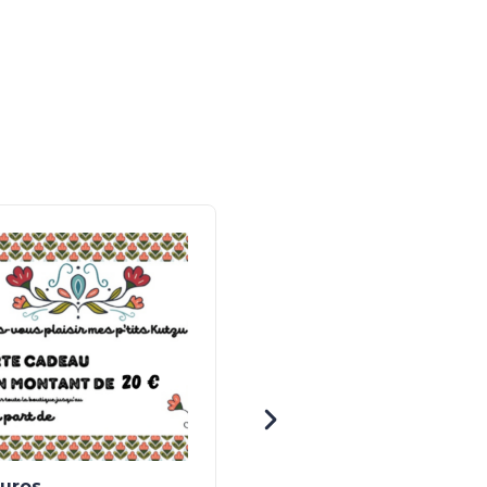
euros
Stylo effaçable chat