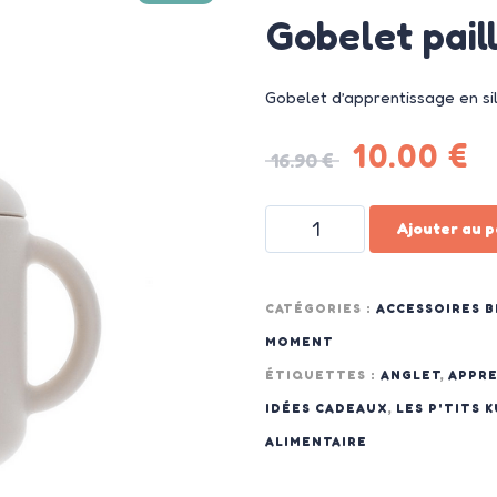
Gobelet paill
Gobelet d’apprentissage en sil
10.00
€
16.90
€
Ajouter au p
CATÉGORIES :
ACCESSOIRES B
MOMENT
ÉTIQUETTES :
ANGLET
,
APPRE
IDÉES CADEAUX
,
LES P'TITS 
ALIMENTAIRE