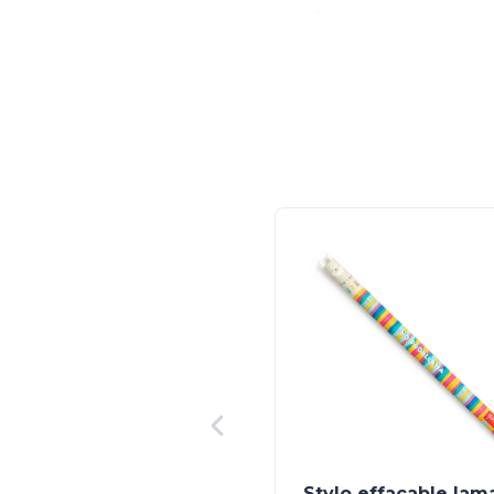
Stylo effaçable lam