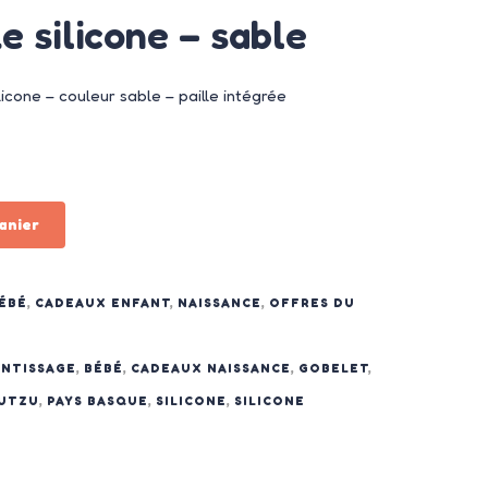
e silicone – sable
icone – couleur sable – paille intégrée
anier
ÉBÉ
,
CADEAUX ENFANT
,
NAISSANCE
,
OFFRES DU
NTISSAGE
,
BÉBÉ
,
CADEAUX NAISSANCE
,
GOBELET
,
KUTZU
,
PAYS BASQUE
,
SILICONE
,
SILICONE