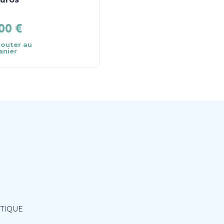
noir
.00
€
1.99
€
jouter au
Ajouter au
anier
panier
ITIQUE