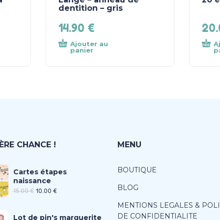
dentition – gris
14.90
€
20
Ajouter au
A
panier
p
ÈRE CHANCE !
MENU
BOUTIQUE
Cartes étapes
naissance
BLOG
15.00
€
10.00
€
MENTIONS LEGALES & POL
DE CONFIDENTIALITE
Lot de pin's marguerite