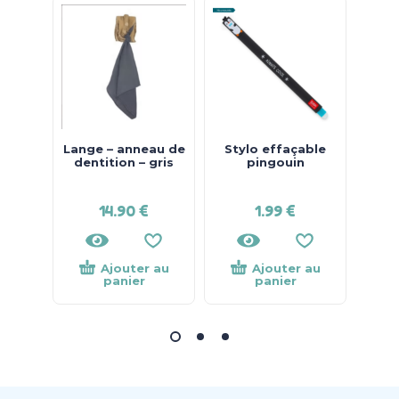
Lange – anneau de
Stylo effaçable
S
dentition – gris
pingouin
C
14.90
€
1.99
€
Ajouter au
Ajouter au
panier
panier