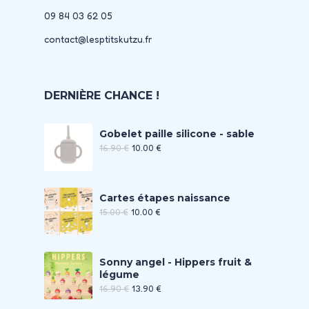
09 84 03 62 05
contact@lesptitskutzu.fr
DERNIÈRE CHANCE !
Gobelet paille silicone - sable
16.90
€
10.00
€
Cartes étapes naissance
15.00
€
10.00
€
Sonny angel - Hippers fruit &
légume
16.90
€
13.90
€