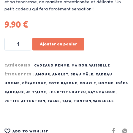
et sa tendresse, de manière attentionnée et délicate. Un
petit cadeau qui fera forcément sensation !
9.90
€
Ajouter au panier
CATÉGORIES :
CADEAUX FEMME
,
MAISON
,
VAISSELLE
ÉTIQUETTES :
AMOUR
,
ANGLET
,
BEAU MÂLE
,
CADEAU
HOMME
,
CÉRAMIQUE
,
COTE BASQUE
,
COUPLE
,
HOMME
,
IDÉES
CADEAUX
,
JE T'AIME
,
LES P'TITS KUTZU
,
PAYS BASQUE
,
PETITE ATTENTION
,
TASSE
,
TATA
,
TONTON
,
VAISSELLE
ADD TO WISHLIST