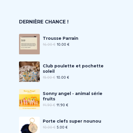
DERNIÈRE CHANCE !
Trousse Parrain
16.00
€
10.00
€
Club poulette et pochette
soleil
15.00
€
10.00
€
Sonny angel - animal série
fruits
14.90
€
11.90
€
Porte clefs super nounou
10.00
€
5.00
€