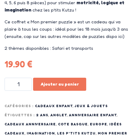
4, 5, 6 puis 8 pièces) pour stimuler
motricité, logique et
imagination
chez les p’tits Kutzu !
Ce coffret « Mon premier puzzle » est un cadeau qui va
plaire à tous les coups : idéal pour les 18 mois jusqu’à 3 ans
(ensuite, cap sur les autres modèles de puzzles dispo ici)
2 thèmes disponibles : Safari et transports
19.90
€
Ajouter au panier
CATÉGORIES :
CADEAUX ENFANT
,
JEUX & JOUETS
ÉTIQUETTES :
2 ANS
,
ANGLET
,
ANNIVERSAIRE ENFANT
,
CADEAUX ANNIVERSAIRE
,
COTE BASQUE
,
EUROPE
,
IDÉES
CADEAUX
,
IMAGINATION
,
LES P'TITS KUTZU
,
MON PREMIER