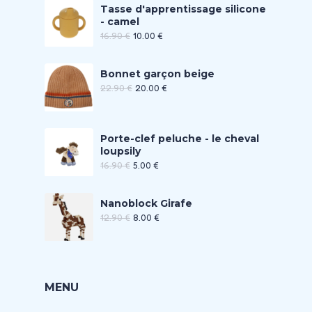
Tasse d'apprentissage silicone
- camel
16.90
€
10.00
€
Bonnet garçon beige
22.90
€
20.00
€
Porte-clef peluche - le cheval
loupsily
16.90
€
5.00
€
Nanoblock Girafe
12.90
€
8.00
€
MENU