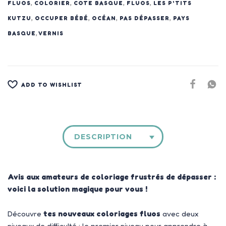
FLUOS
,
COLORIER
,
COTE BASQUE
,
FLUOS
,
LES P'TITS
KUTZU
,
OCCUPER BÉBÉ
,
OCÉAN
,
PAS DÉPASSER
,
PAYS
BASQUE
,
VERNIS
ADD TO WISHLIST
DESCRIPTION
Avis aux amateurs de coloriage frustrés de dépasser :
voici la solution magique pour vous !
Découvre
tes nouveaux coloriages fluos
avec deux
niveaux de difficulté : le premier niveau pour apprendre à