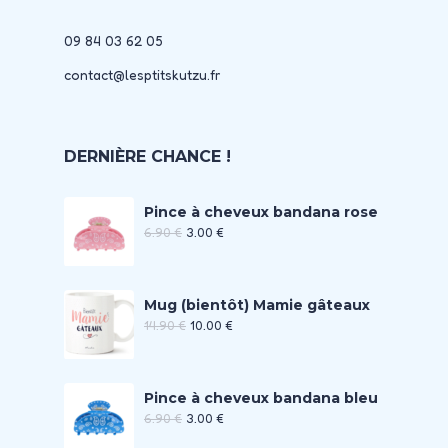
09 84 03 62 05
contact@lesptitskutzu.fr
DERNIÈRE CHANCE !
Pince à cheveux bandana rose
6.90
€
3.00
€
Mug (bientôt) Mamie gâteaux
14.90
€
10.00
€
Pince à cheveux bandana bleu
6.90
€
3.00
€