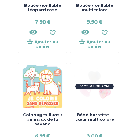
Bouée gonflable
Bouée gonflable
léopard rose
multicolore
7.90
€
9.90
€
Ajouter au
Ajouter au
panier
panier
VICTIME DE SON
SUCCÈS !
Coloriages fluos :
Bébé barrette –
animaux de la
cœur multicolore
savane
6.95
€
3.00
€