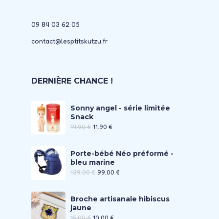
09 84 03 62 05
contact@lesptitskutzu.fr
DERNIÈRE CHANCE !
Sonny angel - série limitée
Snack
14.90
€
11.90
€
Porte-bébé Néo préformé -
bleu marine
139.00
€
99.00
€
Broche artisanale hibiscus
jaune
15.00
€
10.00
€