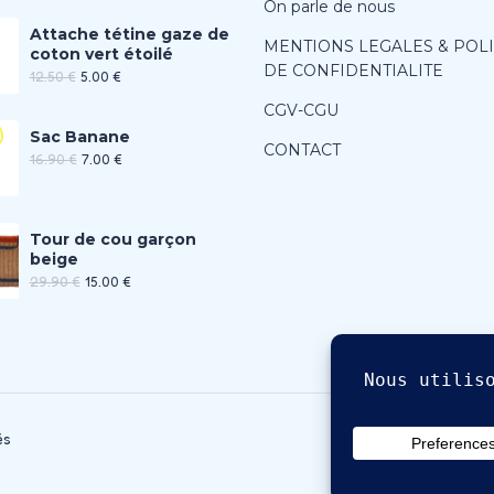
On parle de nous
Attache tétine gaze de
MENTIONS LEGALES & POL
coton vert étoilé
DE CONFIDENTIALITE
12.50
€
5.00
€
CGV-CGU
Sac Banane
CONTACT
16.90
€
7.00
€
Tour de cou garçon
beige
29.90
€
15.00
€
és