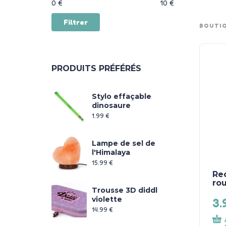
Prix :
—
0 €
10 €
Filtrer
BOUTI
PRODUITS PRÉFÉRÉS
Stylo effaçable
dinosaure
1.99
€
Lampe de sel de
l'Himalaya
15.99
€
Rec
ro
Trousse 3D diddl
violette
3.
14.99
€