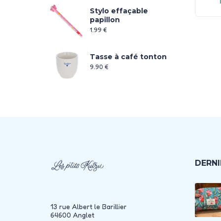
Stylo effaçable
papillon
1.99
€
Tasse à café tonton
9.90
€
DERNI
13 rue Albert le Barillier
64600 Anglet