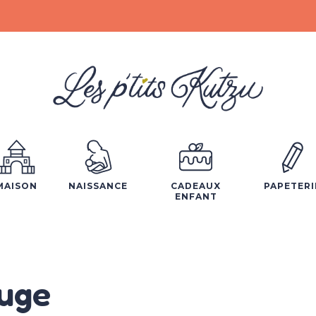
MAISON
NAISSANCE
CADEAUX
PAPETERI
ENFANT
uge