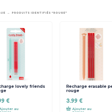
QUE
PRODUITS IDENTIFIÉS “ROUGE”
harge lovely friends
Recharge erasable p
uge
rouge
99
€
3.99
€
Ajouter au
Ajouter au