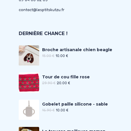
contact@lesptitskutzu.fr
DERNIÈRE CHANCE !
Broche artisanale chien beagle
15.00
€
10.00
€
Tour de cou fille rose
29.90
€
20.00
€
Gobelet paille silicone - sable
16.90
€
10.00
€