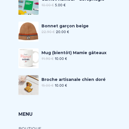
10.00
€
5.00
€
Bonnet garçon beige
22.90
€
20.00
€
Mug (bientôt) Mamie gâteaux
14.90
€
10.00
€
Broche artisanale chien doré
15.00
€
10.00
€
MENU