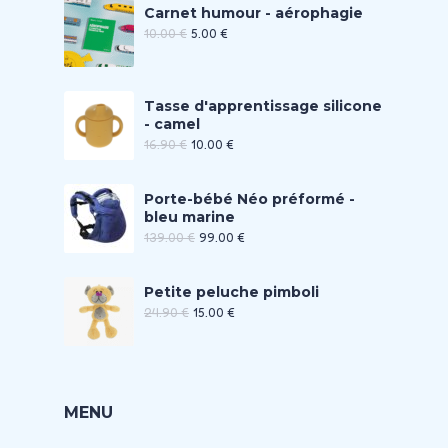
Carnet humour - aérophagie
10.00
€
5.00
€
Tasse d'apprentissage silicone
- camel
16.90
€
10.00
€
Porte-bébé Néo préformé -
bleu marine
139.00
€
99.00
€
Petite peluche pimboli
24.90
€
15.00
€
MENU