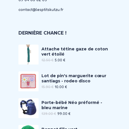
contact@lesptitskutzu.fr
DERNIÈRE CHANCE !
Attache tétine gaze de coton
vert étoilé
12.50
€
5.00
€
Lot de pin's marguerite cœur
santiags - rodeo disco
15.90
€
10.00
€
Porte-bébé Néo préformé -
bleu marine
139.00
€
99.00
€