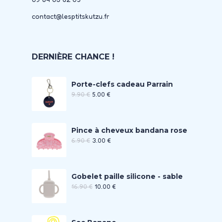
contact@lesptitskutzu.fr
DERNIÈRE CHANCE !
Porte-clefs cadeau Parrain
9.90
€
5.00
€
Pince à cheveux bandana rose
6.90
€
3.00
€
Gobelet paille silicone - sable
16.90
€
10.00
€