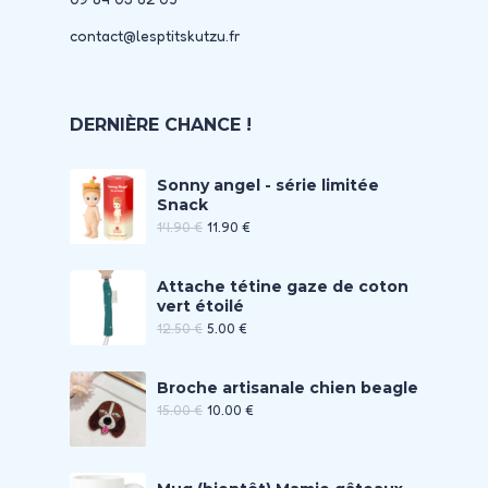
contact@lesptitskutzu.fr
DERNIÈRE CHANCE !
Sonny angel - série limitée
Snack
14.90
€
11.90
€
Attache tétine gaze de coton
vert étoilé
12.50
€
5.00
€
Broche artisanale chien beagle
15.00
€
10.00
€