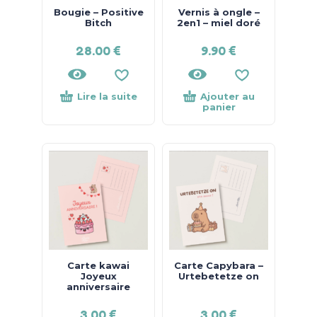
Bougie – Positive
Vernis à ongle –
Bitch
2en1 – miel doré
28.00
€
9.90
€
Lire la suite
Ajouter au
panier
Carte kawai
Carte Capybara –
Joyeux
Urtebetetze on
anniversaire
3.00
€
3.00
€