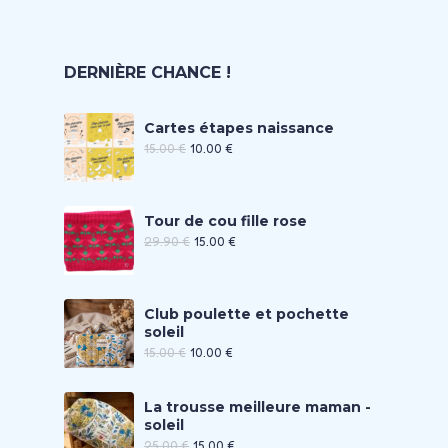
DERNIÈRE CHANCE !
Cartes étapes naissance
15.00
€
10.00
€
Tour de cou fille rose
29.90
€
15.00
€
Club poulette et pochette
soleil
15.00
€
10.00
€
La trousse meilleure maman -
soleil
25.00
€
15.00
€