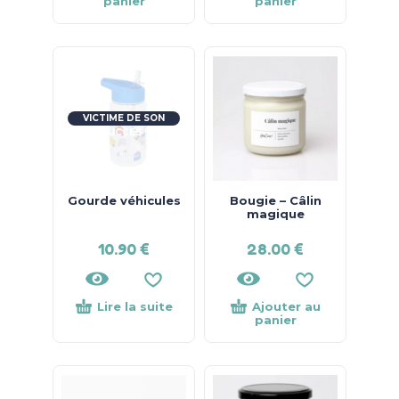
panier
panier
VICTIME DE SON
SUCCÈS !
Gourde véhicules
Bougie – Câlin
magique
10.90
€
28.00
€
Lire la suite
Ajouter au
panier