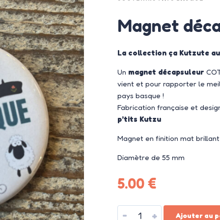
Magnet déca
La collection ça Kutzute a
Un
magnet décapsuleur
COTE
vient et pour rapporter le mei
pays basque !
Fabrication française et desi
p’tits Kutzu
Magnet en finition mat brillant
Diamètre de 55 mm
5.00
€
-
+
Ajouter au p