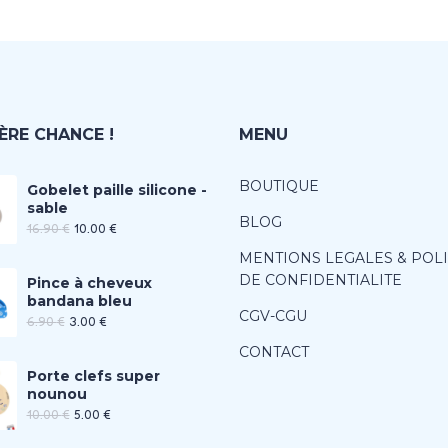
ÈRE CHANCE !
MENU
BOUTIQUE
Gobelet paille silicone -
sable
BLOG
16.90
€
10.00
€
MENTIONS LEGALES & POL
DE CONFIDENTIALITE
Pince à cheveux
bandana bleu
CGV-CGU
6.90
€
3.00
€
CONTACT
Porte clefs super
nounou
10.00
€
5.00
€