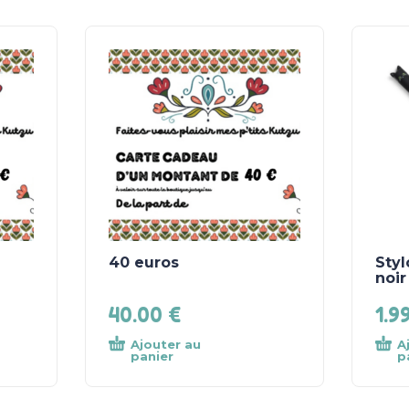
40 euros
Styl
noir
40.00
€
1.9
Ajouter au
A
panier
p