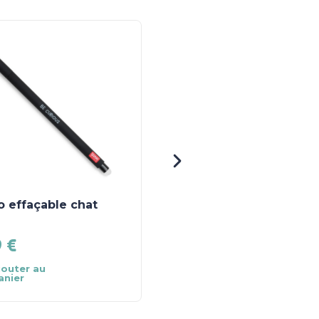
o effaçable chat
Affiche Abécédaire
9
€
22.90
€
jouter au
Ajouter au
anier
panier