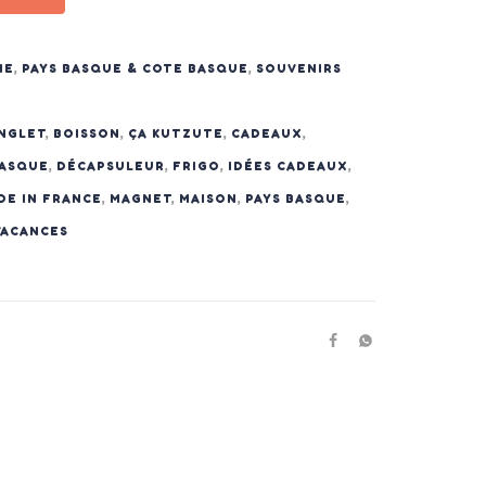
ME
,
PAYS BASQUE & COTE BASQUE
,
SOUVENIRS
NGLET
,
BOISSON
,
ÇA KUTZUTE
,
CADEAUX
,
BASQUE
,
DÉCAPSULEUR
,
FRIGO
,
IDÉES CADEAUX
,
DE IN FRANCE
,
MAGNET
,
MAISON
,
PAYS BASQUE
,
VACANCES