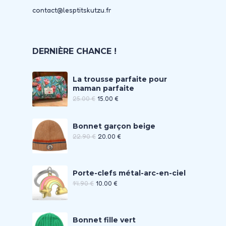
contact@lesptitskutzu.fr
DERNIÈRE CHANCE !
La trousse parfaite pour
maman parfaite
25.00
€
15.00
€
Bonnet garçon beige
22.90
€
20.00
€
Porte-clefs métal-arc-en-ciel
14.90
€
10.00
€
Bonnet fille vert