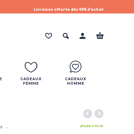
Livraison offerte dès 49€ d'achat
E
CADEAUX
CADEAUX
FEMME
HOMME
3 EN STOCK
ME