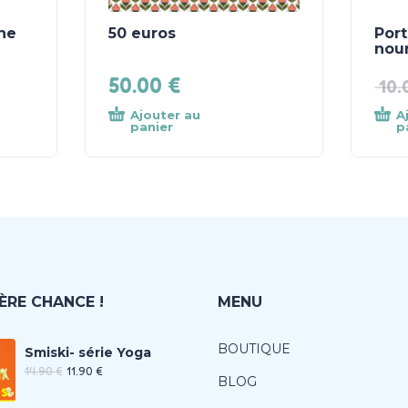
ne
50 euros
Port
nou
50.00
€
10
Ajouter au
A
panier
p
ÈRE CHANCE !
MENU
BOUTIQUE
Smiski- série Yoga
14.90
€
11.90
€
BLOG