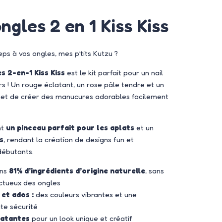
ongles 2 en 1 Kiss Kiss
ps à vos ongles, mes p’tits Kutzu ?
es 2-en-1 Kiss Kiss
est le kit parfait pour un nail
urs ! Un rouge éclatant, un rose pâle tendre et un
rmet de créer des manucures adorables facilement
nt
un pinceau parfait pour les aplats
et un
s
, rendant la création de designs fun et
débutants.
ins
81% d’ingrédients d’origine naturelle
, sans
ectueux des ongles
 et ados :
des couleurs vibrantes et une
ute sécurité
latantes
pour un look unique et créatif