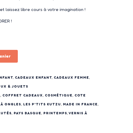
t laissez libre cours à votre imagination !
ORER !
anier
ENFANT
,
CADEAUX ENFANT
,
CADEAUX FEMME
,
EUX & JOUETS
N
,
COFFRET CADEAUX
,
COSMÉTIQUE
,
COTE
S À ONGLES
,
LES P'TITS KUTZU
,
MADE IN FRANCE
,
AUTÉS
,
PAYS BASQUE
,
PRINTEMPS
,
VERNIS À