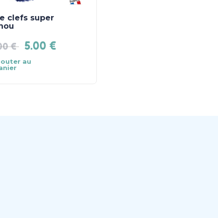
e clefs super
Stylo effaçable licorn
nou
5.00
€
1.99
€
.00
€
jouter au
Ajouter au
anier
panier