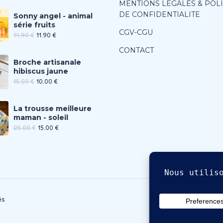
MENTIONS LEGALES & POL
DE CONFIDENTIALITE
Sonny angel - animal
série fruits
CGV-CGU
14.90
€
11.90
€
CONTACT
Broche artisanale
hibiscus jaune
15.00
€
10.00
€
La trousse meilleure
maman - soleil
25.00
€
15.00
€
és