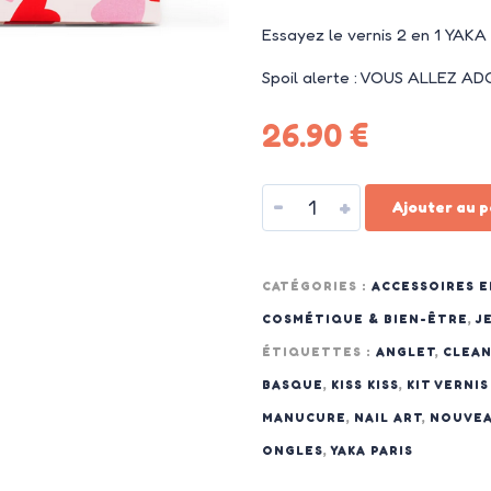
Essayez le vernis 2 en 1 YAKA e
Spoil alerte : VOUS ALLEZ AD
26.90
€
-
+
Ajouter au p
CATÉGORIES :
ACCESSOIRES 
COSMÉTIQUE & BIEN-ÊTRE
,
J
ÉTIQUETTES :
ANGLET
,
CLEA
BASQUE
,
KISS KISS
,
KIT VERNI
MANUCURE
,
NAIL ART
,
NOUVE
ONGLES
,
YAKA PARIS