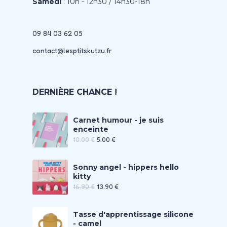
Samedi
: 10h - 12h30 / 14h30-18h
09 84 03 62 05
contact@lesptitskutzu.fr
DERNIÈRE CHANCE !
Carnet humour - je suis
enceinte
10.00
€
5.00
€
Sonny angel - hippers hello
kitty
16.90
€
13.90
€
Tasse d'apprentissage silicone
- camel