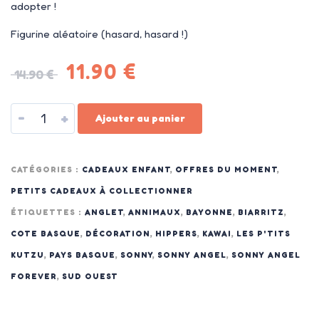
adopter !
Figurine aléatoire (hasard, hasard !)
11.90
€
14.90
€
-
+
Ajouter au panier
CATÉGORIES :
CADEAUX ENFANT
,
OFFRES DU MOMENT
,
PETITS CADEAUX À COLLECTIONNER
ÉTIQUETTES :
ANGLET
,
ANNIMAUX
,
BAYONNE
,
BIARRITZ
,
COTE BASQUE
,
DÉCORATION
,
HIPPERS
,
KAWAI
,
LES P'TITS
KUTZU
,
PAYS BASQUE
,
SONNY
,
SONNY ANGEL
,
SONNY ANGEL
FOREVER
,
SUD OUEST