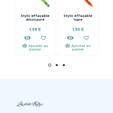
Stylo effaçable
Stylo effaçable
Sty
dinosaure
tigre
1.99
€
1.99
€
Ajouter au
Ajouter au
panier
panier