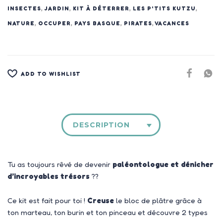
INSECTES
,
JARDIN
,
KIT À DÉTERRER
,
LES P'TITS KUTZU
,
NATURE
,
OCCUPER
,
PAYS BASQUE
,
PIRATES
,
VACANCES
ADD TO WISHLIST
DESCRIPTION
Tu as toujours rêvé de devenir
paléontologue et dénicher
d’incroyables trésors
??
Ce kit est fait pour toi !
Creuse
le bloc de plâtre grâce à
ton marteau, ton burin et ton pinceau et découvre 2 types