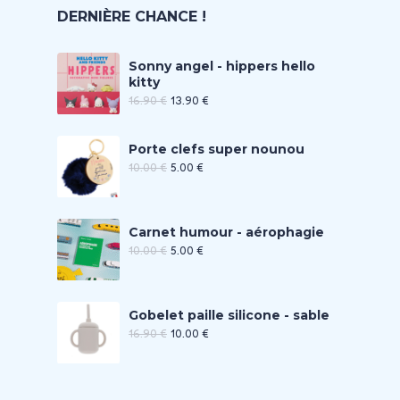
DERNIÈRE CHANCE !
Sonny angel - hippers hello
kitty
16.90
€
13.90
€
Porte clefs super nounou
10.00
€
5.00
€
Carnet humour - aérophagie
10.00
€
5.00
€
Gobelet paille silicone - sable
16.90
€
10.00
€