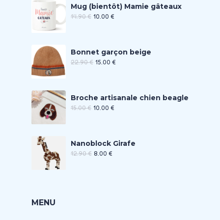
Mug (bientôt) Mamie gâteaux
14.90
€
10.00
€
Bonnet garçon beige
22.90
€
15.00
€
Broche artisanale chien beagle
15.00
€
10.00
€
Nanoblock Girafe
12.90
€
8.00
€
MENU