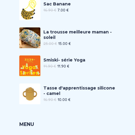
Sac Banane
16.90
€
7.00
€
La trousse meilleure maman -
soleil
25.00
€
15.00
€
Smiski- série Yoga
14.90
€
11.90
€
Tasse d'apprentissage silicone
- camel
16.90
€
10.00
€
MENU