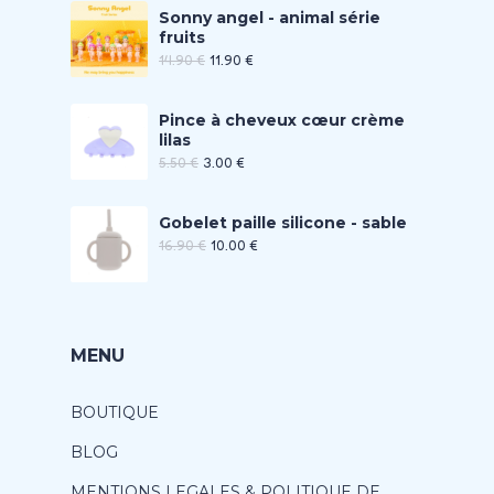
Sonny angel - animal série
fruits
14.90
€
11.90
€
Pince à cheveux cœur crème
lilas
5.50
€
3.00
€
Gobelet paille silicone - sable
16.90
€
10.00
€
MENU
BOUTIQUE
BLOG
MENTIONS LEGALES & POLITIQUE DE