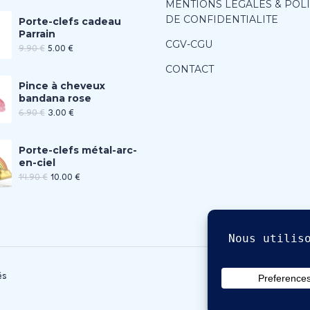
MENTIONS LEGALES & POL
DE CONFIDENTIALITE
Porte-clefs cadeau
Parrain
CGV-CGU
9.90
€
5.00
€
CONTACT
Pince à cheveux
bandana rose
6.90
€
3.00
€
Porte-clefs métal-arc-
en-ciel
14.90
€
10.00
€
és