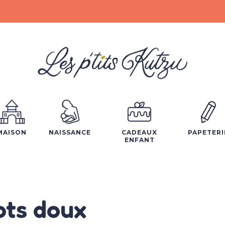
MAISON
NAISSANCE
CADEAUX
PAPETERI
ENFANT
ts doux