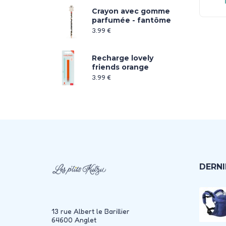
Crayon avec gomme
parfumée - fantôme
3.99
€
Recharge lovely
friends orange
3.99
€
DERNI
13 rue Albert le Barillier
64600 Anglet