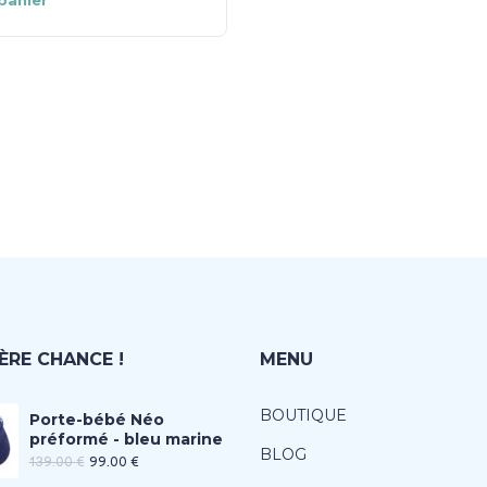
panier
ÈRE CHANCE !
MENU
BOUTIQUE
Porte-bébé Néo
préformé - bleu marine
BLOG
139.00
€
99.00
€