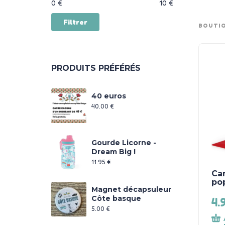
Prix :
—
0 €
10 €
Filtrer
BOUTI
PRODUITS PRÉFÉRÉS
40 euros
40.00
€
Gourde Licorne -
Dream Big !
11.95
€
Car
po
Magnet décapsuleur
Côte basque
4.
5.00
€