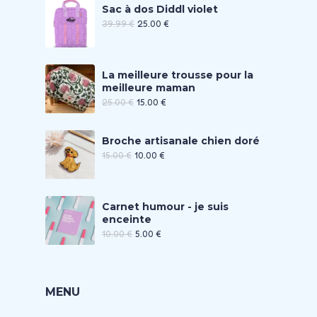
Sac à dos Diddl violet
39.99
€
25.00
€
La meilleure trousse pour la
meilleure maman
25.00
€
15.00
€
Broche artisanale chien doré
15.00
€
10.00
€
Carnet humour - je suis
enceinte
10.00
€
5.00
€
MENU