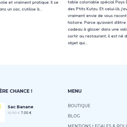
table coloriable spécial Pays
jolie et vraiment pratique. Il se
des P’tits Kutzu. Et celui-là, j’a
ans un sac, s’utilise à…
vraiment envie de vous racont
histoire. Parce qu’avant d’être
cadeau à glisser dans une vali
sortir au restaurant, il est né d
objet qui…
ÈRE CHANCE !
MENU
BOUTIQUE
Sac Banane
16.90
€
7.00
€
BLOG
MENTIONS LEGALES & POL