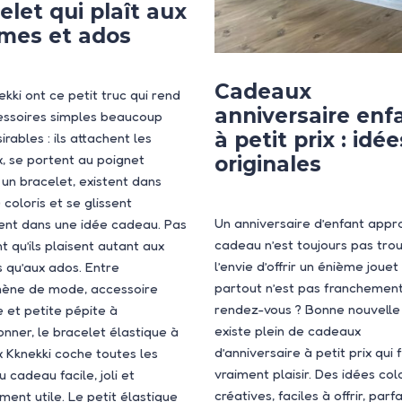
elet qui plaît aux
mes et ados
Cadeaux
ekki ont ce petit truc qui rend
anniversaire enf
essoires simples beaucoup
à petit prix : idée
irables : ils attachent les
, se portent au poignet
originales
n bracelet, existent dans
 coloris et se glissent
Un anniversaire d’enfant appr
ent dans une idée cadeau. Pas
cadeau n’est toujours pas trou
t qu’ils plaisent autant aux
l’envie d’offrir un énième jouet
qu’aux ados. Entre
partout n’est pas franchemen
ène de mode, accessoire
rendez-vous ? Bonne nouvelle :
e et petite pépite à
existe plein de cadeaux
onner, le bracelet élastique à
d’anniversaire à petit prix qui 
 Kknekki coche toutes les
vraiment plaisir. Des idées col
 cadeau facile, joli et
créatives, faciles à offrir, parf
ment utile. Le petit élastique