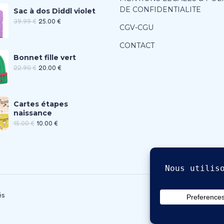
DE CONFIDENTIALITE
Sac à dos Diddl violet
39.99
€
25.00
€
CGV-CGU
CONTACT
Bonnet fille vert
22.90
€
20.00
€
Cartes étapes
naissance
15.00
€
10.00
€
és