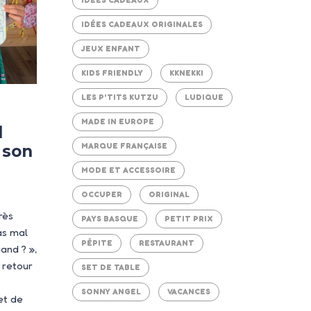
IDÉES CADEAUX ORIGINALES
JEUX ENFANT
KIDS FRIENDLY
KKNEKKI
LES P'TITS KUTZU
LUDIQUE
MADE IN EUROPE
l
MARQUE FRANÇAISE
 son
MODE ET ACCESSOIRE
OCCUPER
ORIGINAL
rès
PAYS BASQUE
PETIT PRIX
as mal
PÉPITE
RESTAURANT
uand ? »,
 retour
SET DE TABLE
SONNY ANGEL
VACANCES
et de