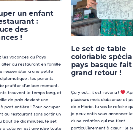
uper un enfant
estaurant :
tuce des
nces !
Le set de table
coloriable spécia
 les vacances au Pays
pays basque fait
 aller au restaurant en famille
te ressembler à une petite
grand retour !
 diplomatique : les parents
de profiter d’un bon moment,
Ça y est… il est revenu !
Ap
ants trouvent le temps long, et
plusieurs mois d’absence et p
eille de pain devient une
de « Marie, tu vas le refaire q
é à part entière ! Pour occuper
je peux enfin vous annoncer le
nt au restaurant sans sortir un
d’une création qui me tient
u bout de dix minutes, le set
particulièrement à cœur : le s
e à colorier est une idée toute