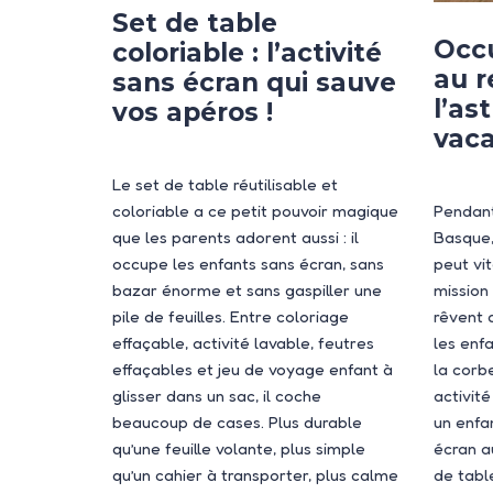
Set de table
Occ
coloriable : l’activité
au r
sans écran qui sauve
l’as
vos apéros !
vaca
Le set de table réutilisable et
coloriable a ce petit pouvoir magique
Pendant
que les parents adorent aussi : il
Basque,
occupe les enfants sans écran, sans
peut vi
bazar énorme et sans gaspiller une
mission
pile de feuilles. Entre coloriage
rêvent 
effaçable, activité lavable, feutres
les enf
effaçables et jeu de voyage enfant à
la corb
glisser dans un sac, il coche
activit
beaucoup de cases. Plus durable
un enfa
qu’une feuille volante, plus simple
écran a
qu’un cahier à transporter, plus calme
de tabl