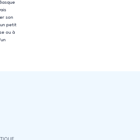
 Basque
vais
er son
 un petit
se ou à
’un
ITIQUE