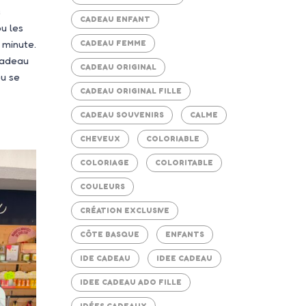
s
CADEAU ENFANT
ou les
 minute.
CADEAU FEMME
 cadeau
CADEAU ORIGINAL
ou se
CADEAU ORIGINAL FILLE
CADEAU SOUVENIRS
CALME
CHEVEUX
COLORIABLE
COLORIAGE
COLORITABLE
COULEURS
CRÉATION EXCLUSIVE
CÔTE BASQUE
ENFANTS
IDE CADEAU
IDEE CADEAU
IDEE CADEAU ADO FILLE
IDÉES CADEAUX