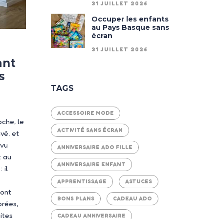
31 JUILLET 2026
Occuper les enfants
au Pays Basque sans
écran
31 JUILLET 2026
ant
s
TAGS
ACCESSOIRE MODE
oche, le
ACTIVITÉ SANS ÉCRAN
vé, et
 vu
ANNIVERSAIRE ADO FILLE
t au
ANNIVERSAIRE ENFANT
 il
APPRENTISSAGE
ASTUCES
font
BONS PLANS
CADEAU ADO
orées,
aites
CADEAU ANNIVERSAIRE