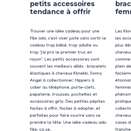
petits accessoires
brac
tendance à offrir
fem
Trouver une idée cadeau pour une
Les Kkn
fille ado, c’est viser juste sans sortir le
les acc
cadeau trop bébé, trop adulte ou
plus dés
trop “j’ai pris le premier truc en
cheveux
rayon”. Les petits accessoires sont
comme u
souvent les meilleurs alliés : bracelets
plein de
élastiques à cheveux Kknekki, Sonny
facilem
Angel à collectionner, Hippers à
étonnan
coller au téléphone, porte-clefs,
femmes 
papeterie, trousses, pochettes et
phénom
accessoires girly. Des petites pépites
pratiqu
faciles à offrir, faciles à adopter, et
collecti
parfaites pour faire sourire sans se
cheveux
prendre la tête. Une idée cadeau ado
cases du
fille, ça se…
franche