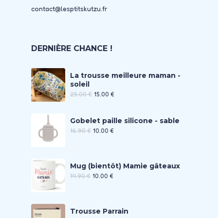
contact@lesptitskutzu.fr
DERNIÈRE CHANCE !
La trousse meilleure maman -
soleil
25.00
€
15.00
€
Gobelet paille silicone - sable
16.90
€
10.00
€
Mug (bientôt) Mamie gâteaux
14.90
€
10.00
€
Trousse Parrain