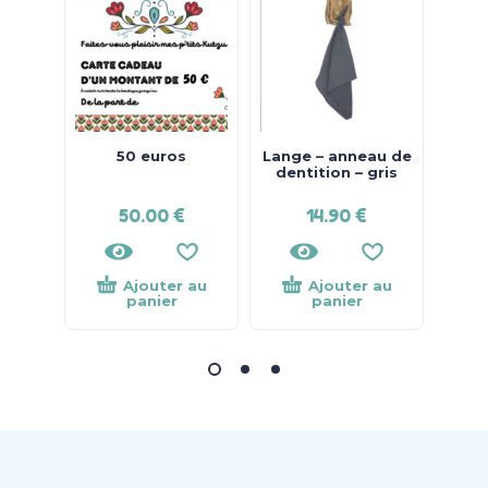
50 euros
Lange – anneau de
Sty
dentition – gris
50.00
€
14.90
€
Ajouter au
Ajouter au
panier
panier