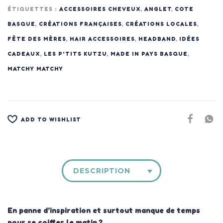
ÉTIQUETTES :
ACCESSOIRES CHEVEUX
,
ANGLET
,
COTE
BASQUE
,
CRÉATIONS FRANÇAISES
,
CRÉATIONS LOCALES
,
FÊTE DES MÈRES
,
HAIR ACCESSOIRES
,
HEADBAND
,
IDÉES
CADEAUX
,
LES P'TITS KUTZU
,
MADE IN PAYS BASQUE
,
MATCHY MATCHY
ADD TO WISHLIST
DESCRIPTION
En panne d’inspiration et surtout manque de temps
pour se coiffer le matin ?