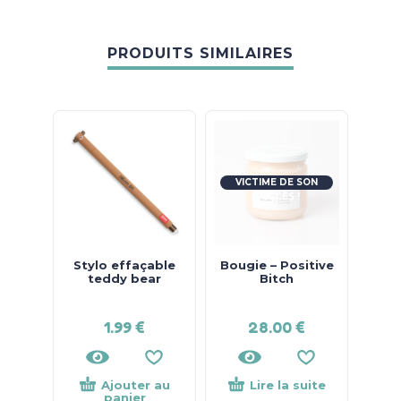
PRODUITS SIMILAIRES
VICTIME DE SON
SUCCÈS !
Stylo effaçable
Bougie – Positive
S
teddy bear
Bitch
C
1.99
€
28.00
€
Ajouter au
Lire la suite
panier