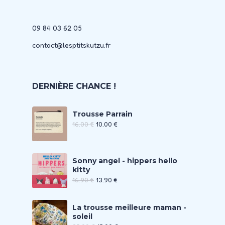
09 84 03 62 05
contact@lesptitskutzu.fr
DERNIÈRE CHANCE !
Trousse Parrain
16.00
€
10.00
€
Sonny angel - hippers hello
kitty
16.90
€
13.90
€
La trousse meilleure maman -
soleil