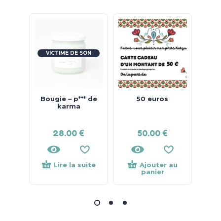
VICTIME DE SON
SUCCÈS !
Bougie – p*** de
50 euros
S
karma
C
28.00
€
50.00
€
Lire la suite
Ajouter au
panier