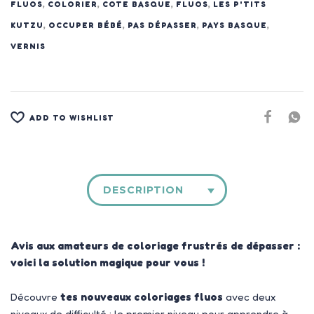
FLUOS
,
COLORIER
,
COTE BASQUE
,
FLUOS
,
LES P'TITS
KUTZU
,
OCCUPER BÉBÉ
,
PAS DÉPASSER
,
PAYS BASQUE
,
VERNIS
ADD TO WISHLIST
DESCRIPTION
Avis aux amateurs de coloriage frustrés de dépasser :
voici la solution magique pour vous !
Découvre
tes nouveaux coloriages fluos
avec deux
niveaux de difficulté : le premier niveau pour apprendre à