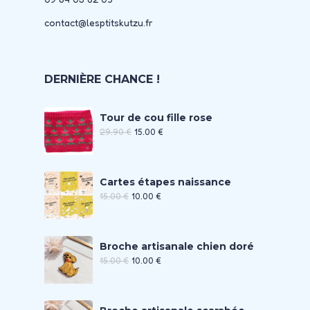
contact@lesptitskutzu.fr
DERNIÈRE CHANCE !
Tour de cou fille rose
29.90
€
15.00
€
Cartes étapes naissance
15.00
€
10.00
€
Broche artisanale chien doré
15.00
€
10.00
€