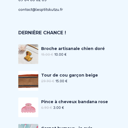
contact@lesptitskutzu.fr
DERNIÈRE CHANCE !
Broche artisanale chien doré
15.00
€
10.00
€
Tour de cou garçon beige
29.90
€
15.00
€
Pince à cheveux bandana rose
6.90
€
3.00
€