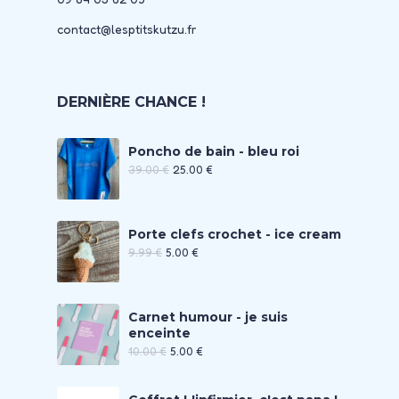
contact@lesptitskutzu.fr
DERNIÈRE CHANCE !
Poncho de bain - bleu roi
39.00
€
25.00
€
Porte clefs crochet - ice cream
9.99
€
5.00
€
Carnet humour - je suis
enceinte
10.00
€
5.00
€