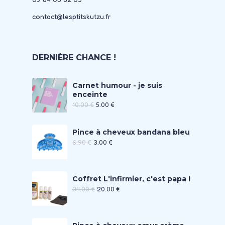
contact@lesptitskutzu.fr
DERNIÈRE CHANCE !
Carnet humour - je suis
enceinte
10.00
€
5.00
€
Pince à cheveux bandana bleu
6.90
€
3.00
€
Coffret L'infirmier, c'est papa !
34.00
€
20.00
€