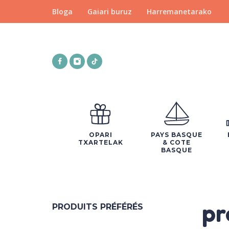
Bloga
Gaiari buruz
Harremanetarako
OPARI
PAYS BASQUE
TXARTELAK
& COTE
BASQUE
pr
PRODUITS PRÉFÉRÉS