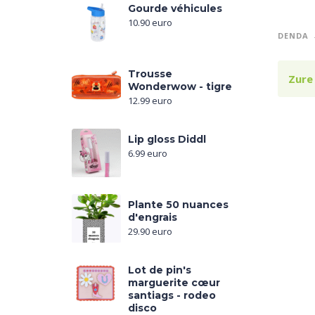
Gourde véhicules
10.90
euro
DENDA
Trousse
Zure
Wonderwow - tigre
12.99
euro
Lip gloss Diddl
6.99
euro
Plante 50 nuances
d'engrais
29.90
euro
Lot de pin's
marguerite cœur
santiags - rodeo
disco