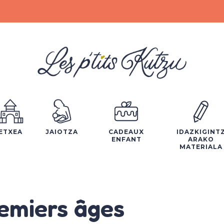
ETXEA
JAIOTZA
CADEAUX
IDAZKIGINT
ENFANT
ARAKO
MATERIALA
emiers âges