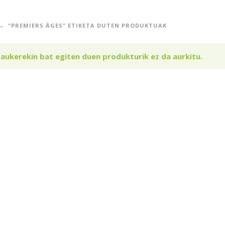
“PREMIERS ÂGES” ETIKETA DUTEN PRODUKTUAK
 aukerekin bat egiten duen produkturik ez da aurkitu.