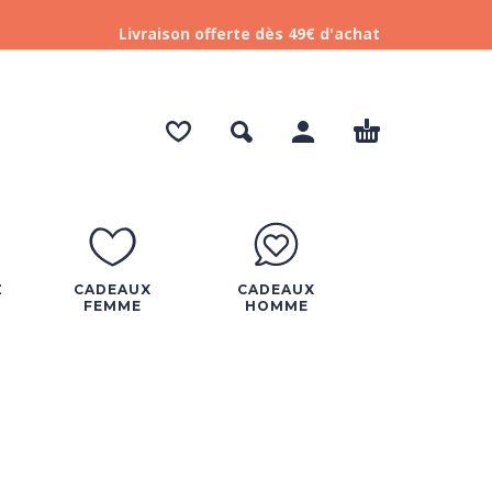
Livraison offerte dès 49€ d'achat
Z
CADEAUX
CADEAUX
FEMME
HOMME