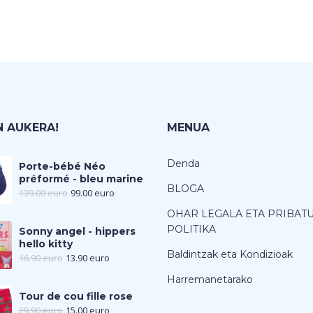
 AUKERA!
MENUA
Denda
Porte-bébé Néo
préformé - bleu marine
BLOGA
139.00
euro
99.00
euro
OHAR LEGALA ETA PRIBAT
POLITIKA
Sonny angel - hippers
hello kitty
Baldintzak eta Kondizioak
16.90
euro
13.90
euro
Harremanetarako
Tour de cou fille rose
29.90
euro
15.00
euro