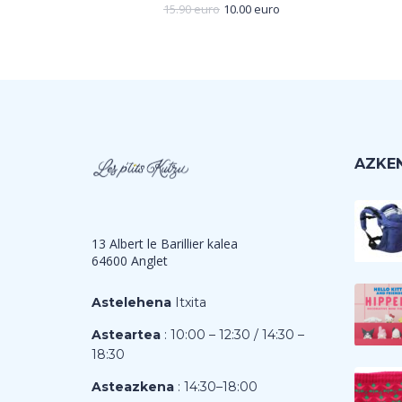
15.90
euro
10.00
euro
AZKEN
13 Albert le Barillier kalea
64600 Anglet
Astelehena
Itxita
Asteartea
: 10:00 – 12:30 / 14:30 –
18:30
Asteazkena
: 14:30–18:00