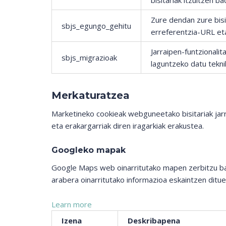
bisitariak itzultzen ba
Zure dendan zure bis
sbjs_egungo_gehitu
erreferentzia-URL et
Jarraipen-funtzionali
sbjs_migrazioak
laguntzeko datu tekn
Merkaturatzea
Marketineko cookieak webguneetako bisitariak jarra
eta erakargarriak diren iragarkiak erakustea.
Googleko mapak
Google Maps web oinarritutako mapen zerbitzu bat
arabera oinarritutako informazioa eskaintzen ditue
Learn more
Izena
Deskribapena