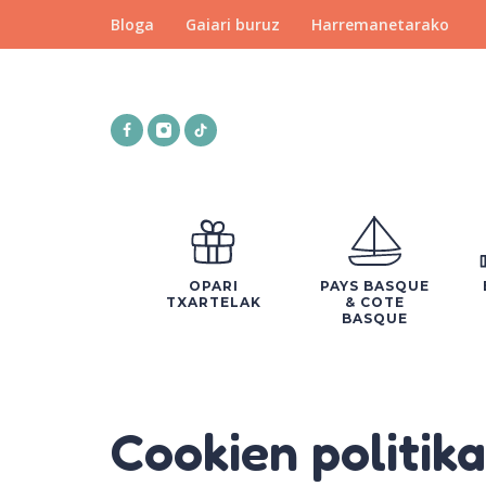
Bloga
Gaiari buruz
Harremanetarako
OPARI
PAYS BASQUE
TXARTELAK
& COTE
BASQUE
Cookien politika