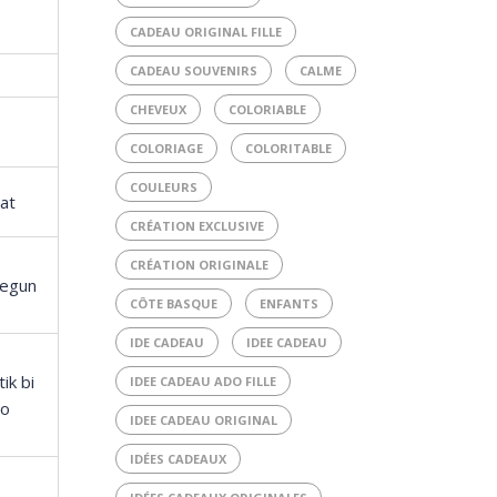
o
CADEAU ORIGINAL FILLE
CADEAU SOUVENIRS
CALME
CHEVEUX
COLORIABLE
COLORIAGE
COLORITABLE
COULEURS
at
CRÉATION EXCLUSIVE
CRÉATION ORIGINALE
 egun
CÔTE BASQUE
ENFANTS
IDE CADEAU
IDEE CADEAU
ik bi
IDEE CADEAU ADO FILLE
ro
IDEE CADEAU ORIGINAL
IDÉES CADEAUX