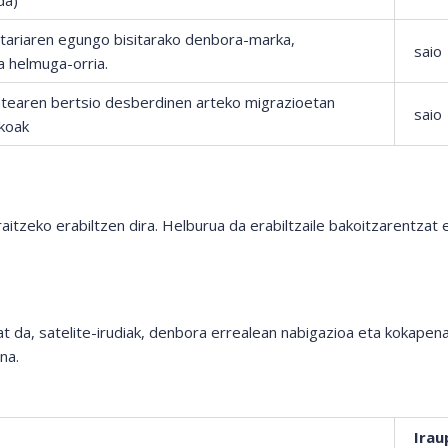
da)
itariaren egungo bisitarako denbora-marka,
saio
a helmuga-orria.
tatearen bertsio desberdinen arteko migrazioetan
saio
ikoak
itzeko erabiltzen dira. Helburua da erabiltzaile bakoitzarentzat 
 da, satelite-irudiak, denbora errealean nabigazioa eta kokapen
na.
Irau