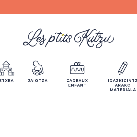
ETXEA
JAIOTZA
CADEAUX
IDAZKIGINT
ENFANT
ARAKO
MATERIALA