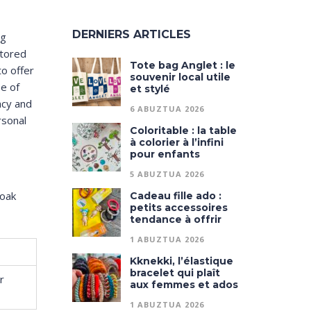
DERNIERS ARTICLES
ng
stored
Tote bag Anglet : le
to offer
souvenir local utile
pe of
et stylé
acy and
6 ABUZTUA 2026
rsonal
Coloritable : la table
à colorier à l’infini
pour enfants
5 ABUZTUA 2026
koak
Cadeau fille ado :
petits accessoires
tendance à offrir
1 ABUZTUA 2026
Kknekki, l’élastique
bracelet qui plaît
r
aux femmes et ados
1 ABUZTUA 2026