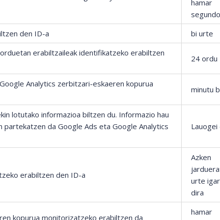
hamar
segund
biltzen den ID-a
bi urte
duetan erabiltzaileak identifikatzeko erabiltzen
24 ordu
oogle Analytics zerbitzari-eskaeren kopurua
minutu b
kin lotutako informazioa biltzen du. Informazio hau
partekatzen da Google Ads eta Google Analytics
Lauogei
Azken
jarduerat
katzeko erabiltzen den ID-a
urte iga
dira
hamar
eren kopurua monitorizatzeko erabiltzen da