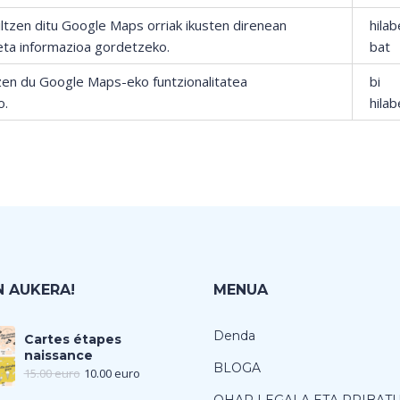
ltzen ditu Google Maps orriak ikusten direnean
hila
 eta informazioa gordetzeko.
bat
zen du Google Maps-eko funtzionalitatea
bi
o.
hila
 AUKERA!
MENUA
Denda
Cartes étapes
naissance
BLOGA
15.00
euro
10.00
euro