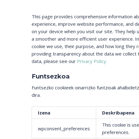
This page provides comprehensive information a
experience, improve website performance, and deli
on your device when you visit our site. They help 
a smoother and more efficient user experience. In 
cookie we use, their purpose, and how long they 
providing transparency about the data we collect
data, please see our
Privacy Policy.
Funtsezkoa
Funtsezko cookieek oinarrizko funtzioak ahalbide
dira.
Izena
Deskribapena
This cookie is us
wpconsent_preferences
preferences.