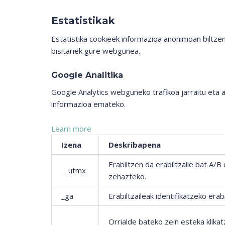
Estatistikak
Estatistika cookieek informazioa anonimoan biltze
bisitariek gure webgunea.
Google Analitika
Google Analytics webguneko trafikoa jarraitu eta 
informazioa emateko.
Learn more
Izena
Deskribapena
Erabiltzen da erabiltzaile bat A/
__utmx
zehazteko.
_ga
Erabiltzaileak identifikatzeko era
Orrialde bateko zein esteka klika