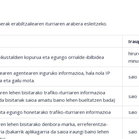
k erabiltzailearen iturriaren arabera esleitzeko.
Irau
hirur
-ikustaldien kopurua eta egungo orrialde-ibilbidea
minu
ilearen agentearen inguruko informazioa, hala nola IP
saio
a eta gailu mota.
ren lehen bisitarako trafiko-iturriaren informazioa
saio
 da bisitariak saioa amaitu baino lehen bueltatzen bada)
sita egungo honetarako trafiko-iturriaren informazioa
saio
ren lehen bisitarako denbora-marka, erreferentzia-
a (bakarrik aplikagarria da saioa iraungi baino lehen
saio