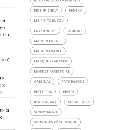
IDÉES CADEAUX ORIGINALES
KIDS FRIENDLY
KKNEKKI
ren
LES P'TITS KUTZU
go
LOVE ANGLET
LUDIQUE
tutan
MADE IN EUROPE
MADE IN FRANCE
ilea)
MARQUE FRANÇAISE
MODE ET ACCESSOIRE
tik
ORIGINAL
PAYS BASQUE
ete
a
PETIT PRIX
PÉPITE
RESTAURANT
SET DE TABLE
ik bi
SONNY ANGEL
ro
SOUVENIRS CÔTE BASQUE