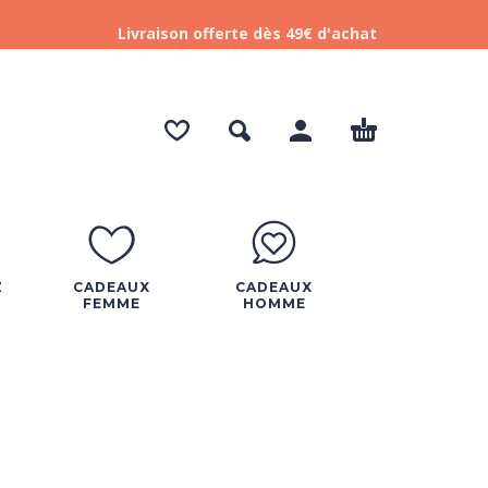
Livraison offerte dès 49€ d'achat
Z
CADEAUX
CADEAUX
FEMME
HOMME