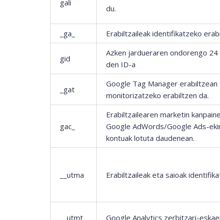
gali
du.
_ga_
Erabiltzaileak identifikatzeko era
Azken jardueraren ondorengo 24 or
gid
den ID-a
Google Tag Manager erabiltzean G
_gat
monitorizatzeko erabiltzen da.
Erabiltzailearen marketin kanpaine
gac_
Google AdWords/Google Ads-ekin 
kontuak lotuta daudenean.
__utma
Erabiltzaileak eta saioak identifi
__utmt
Google Analytics zerbitzari-eska