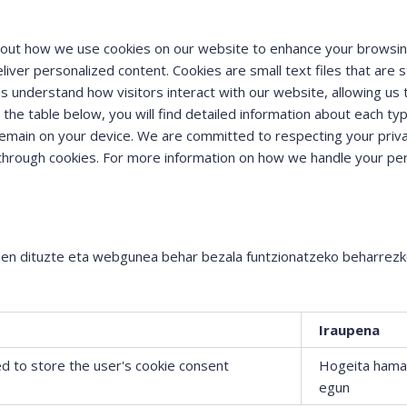
bout how we use cookies on our website to enhance your browsi
ver personalized content. Cookies are small text files that are 
us understand how visitors interact with our website, allowing us 
the table below, you will find detailed information about each ty
remain on your device. We are committed to respecting your priv
 through cookies. For more information on how we handle your pe
tzen dituzte eta webgunea behar bezala funtzionatzeko beharrez
Iraupena
ed to store the user's cookie consent
Hogeita hama
egun