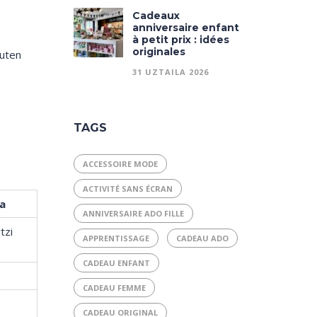
Cadeaux
anniversaire enfant
à petit prix : idées
originales
duten
31 UZTAILA 2026
TAGS
ACCESSOIRE MODE
ACTIVITÉ SANS ÉCRAN
a
ANNIVERSAIRE ADO FILLE
tzi
APPRENTISSAGE
CADEAU ADO
CADEAU ENFANT
CADEAU FEMME
CADEAU ORIGINAL