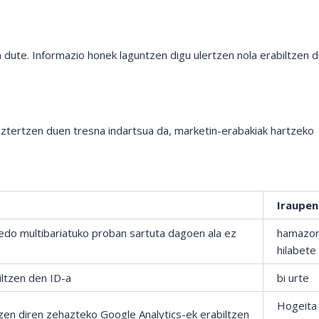
n dute. Informazio honek laguntzen digu ulertzen nola erabiltzen 
aztertzen duen tresna indartsua da, marketin-erabakiak hartzeko
Iraupen
B edo multibariatuko proban sartuta dagoen ala ez
hamazor
hilabete
biltzen den ID-a
bi urte
Hogeita
tzen diren zehazteko Google Analytics-ek erabiltzen