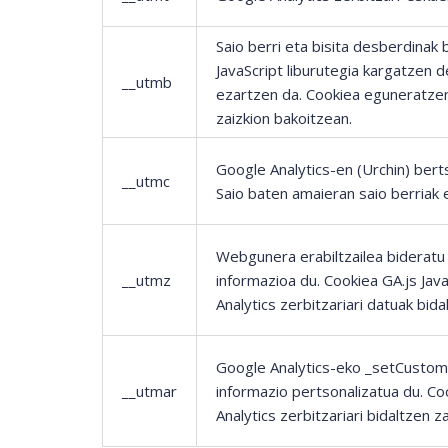
Saio berri eta bisita desberdinak 
JavaScript liburutegia kargatzen
__utmb
ezartzen da. Cookiea eguneratzen 
zaizkion bakoitzean.
Google Analytics-en (Urchin) bertsi
__utmc
Saio baten amaieran saio berriak e
Webgunera erabiltzailea bideratu 
__utmz
informazioa du. Cookiea GA.js Ja
Analytics zerbitzariari datuak bid
Google Analytics-eko _setCustomV
__utmar
informazio pertsonalizatua du. C
Analytics zerbitzariari bidaltzen z