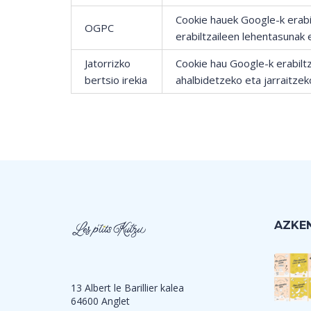
Cookie hauek Google-k erabi
OGPC
erabiltzaileen lehentasunak
Jatorrizko
Cookie hau Google-k erabilt
bertsio irekia
ahalbidetzeko eta jarraitzek
AZKEN
13 Albert le Barillier kalea
64600 Anglet