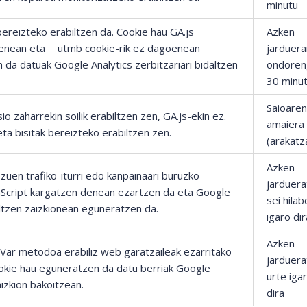
minutu
bereizteko erabiltzen da. Cookie hau GA.js
Azken
 denean eta __utmb cookie-rik ez dagoenean
jarduera
da datuak Google Analytics zerbitzariari bidaltzen
ondoren
30 minu
Saioaren
o zaharrekin soilik erabiltzen zen, GA.js-ekin ez.
amaiera
ta bisitak bereizteko erabiltzen zen.
(arakatza
Azken
zuen trafiko-iturri edo kanpainaari buruzko
jarduera
vaScript kargatzen denean ezartzen da eta Google
sei hilab
altzen zaizkionean eguneratzen da.
igaro dir
Azken
ar metodoa erabiliz web garatzaileak ezarritako
jarduerat
ookie hau eguneratzen da datu berriak Google
urte iga
aizkion bakoitzean.
dira