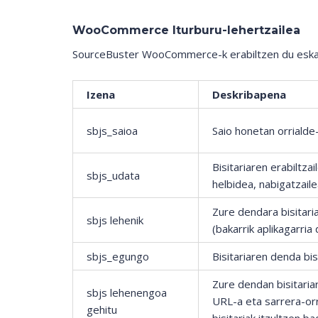
WooCommerce Iturburu-lehertzailea
SourceBuster WooCommerce-k erabiltzen du eskaera
Izena
Deskribapena
sbjs_saioa
Saio honetan orrialde
Bisitariaren erabiltza
sbjs_udata
helbidea, nabigatzaile
Zure dendara bisitaria
sbjs lehenik
(bakarrik aplikagarria
sbjs_egungo
Bisitariaren denda bi
Zure dendan bisitaria
sbjs lehenengoa
URL-a eta sarrera-orri
gehitu