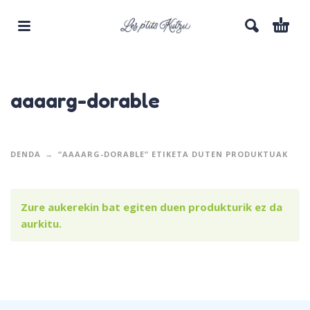
aaaarg-dorable
DENDA
“AAAARG-DORABLE” ETIKETA DUTEN PRODUKTUAK
Zure aukerekin bat egiten duen produkturik ez da
aurkitu.