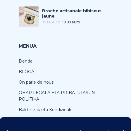
Broche artisanale hibiscus
jaune
15.00
euro
10.00
euro
MENUA
Denda
BLOGA
On parle de nous
OHAR LEGALA ETA PRIBATUTASUN
POLITIKA
Baldintzak eta Kondizioak
Harremanetarako